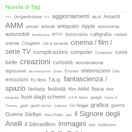
Nuvola di Tag
aggiornamenti
Amazfit
(im)perfezione
alcol
<><
A.I.
AMM
Apple
antiquato
animali
amore
astronomia
automobili
calligrafia
burocrazia
cartoni
BTTF
beneficenza
cinema / film /
animati
Chogokin
cibi & bevande
serie TV
complicazioni
cose
computer
Conqueror
creazioni
belle
curiosità
demotivational
elaborazioni
digressioni
Einstein
Elite
discriminazione
Drobo
fantascienza /
emozioni
f.a.q.
Ex libris
spazio
fantasy
festività
fisica
film AMM
font
fuori dagli schemi
gadget
fotografia
G.R.R. Martin
Game of
grafica
guerra
Go Nagai
gatti
gentil sesso
Thrones
Goldrake
il Signore degli
Guerre Stellari
Harry Potter
idee
immagini
Anelli
il Silmarillion
Indy
inettitudine