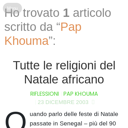
S
Ho trovato
1
articolo
k
i
scritto da “
Pap
p
t
Khouma
”:
o
c
o
n
Tutte le religioni del
t
e
Natale africano
n
t
RIFLESSIONI
PAP KHOUMA
23 DICEMBRE 2003
Q
uando parlo delle feste di Natale
passate in Senegal – più del 90