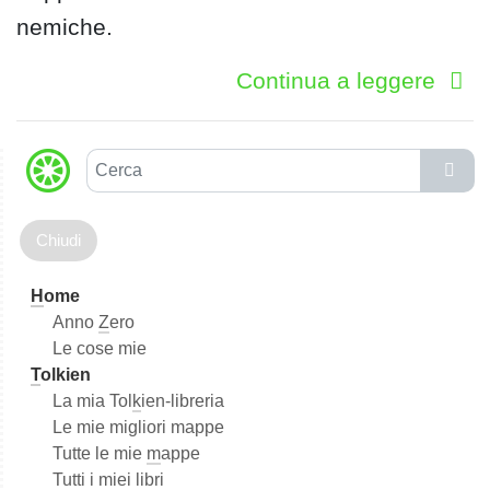
nemiche.
Continua a leggere
C
e
r
c
a
H
ome
Anno
Z
ero
Le cose mie
T
olkien
La mia Tol
k
ien-libreria
Le mie migliori mappe
Tutte le mie
m
appe
Tutti i miei libri