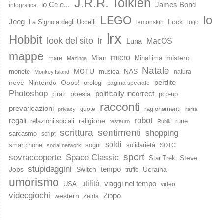
J.R.R. Tolkien
io Ce e...
James Bond
infografica
lo
LEGO
Jeeg
Lock
La Signora degli Uccelli
lemonskin
logo
lrx
Hobbit
look del sito
lr
MacOS
Luna
mappe
micro
Mian
mistero
mare
MinaLima
Mazinga
Natale
MOTU
NAS
monete
musica
natura
Monkey Island
perdite
neve
Nintendo
Oops!
orologi
pagina speciale
Photoshop
poesia
politically incorrect
pirati
pop-up
racconti
prevaricazioni
ragionamenti
quote
privacy
rarità
robot
regali
religione
relazioni sociali
rune
restauro
Rubik
scrittura
sentimenti
shopping
sarcasmo
script
soldi
smartphone
sogni
solidarietà
SOTC
social network
sport
Space Classic
sovraccoperte
Steve
Star Trek
stupidaggini
Jobs
Switch
tempo
Ucraina
truffe
umorismo
utilità
viaggi nel tempo
USA
video
videogiochi
western
Zippo
Zelda