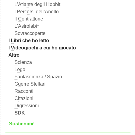
L’Atla
n
te degli Hobbit
I Perc
o
rsi dell’Anello
Il
C
ontrattone
L’Astrola
b
i*
Sovraccoperte
I
L
ibri che ho letto
I
V
ideogiochi a cui ho giocato
Altro
S
cienza
L
e
go
F
antascienza / Spazio
G
u
erre Stellari
R
acconti
C
i
tazioni
D
igressioni
SDK
S
o
stienimi!